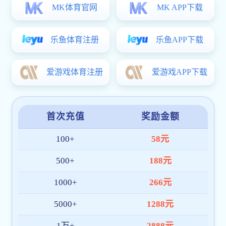
Copyright ? 2005-20