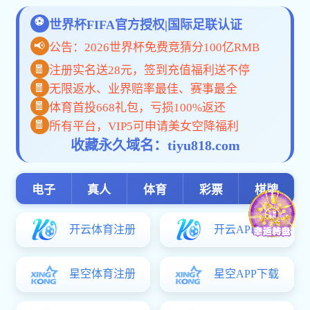
博鱼电子竞技:
简介
师资队伍
博士生导师
硕士生导师