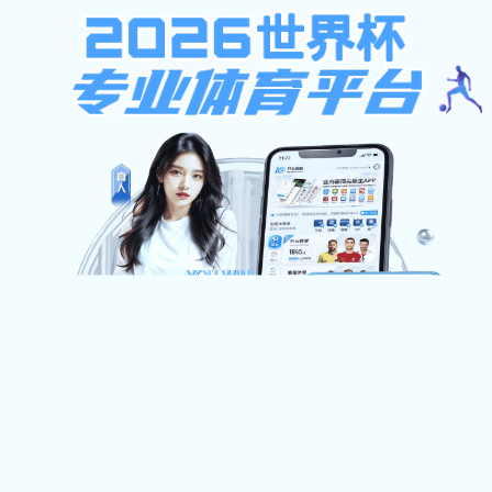
博鱼电子竞技
首 页
师资队伍
博鱼电子竞技概况
人才培养
学科