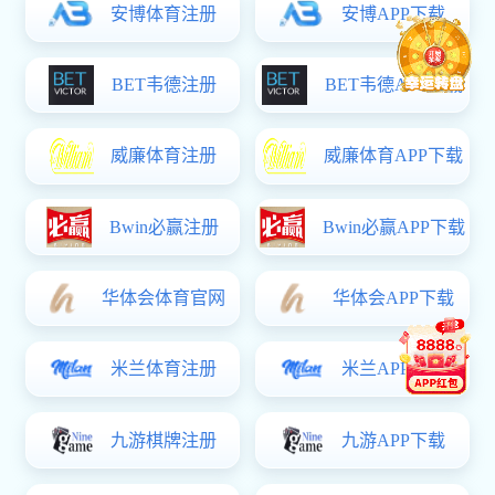
韩波教授聚焦面上项目与青年项目的申报要点，系
绕
“
课题申报方向如何选择
”“
评审专家的关注重点
”“
药物
致剖析，并特别强调申报项目既要注重研究方向的延续
2026
年
1
月
6
日，为进一步做好本年度国自然申报工
加国自然申报推进会。院领导结合学系
2025
年申报情况
与会教师围绕具体申报方向、往年申报经验与教训、今
鱼电子竞技学科发展及教师个人成长密切相关，博鱼电