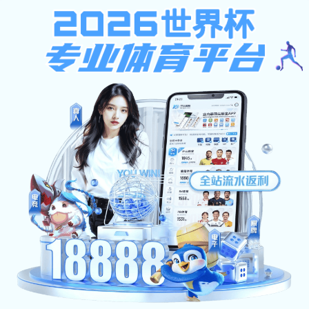
博鱼电子竞技
首 页
师资队伍
博鱼电子竞技概况
人才培养
学科
博鱼电子竞技:弘景讲坛（四十五）心动信号与相处密码—一场关于