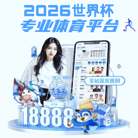
博鱼电子竞技
首 页
师资队伍
博鱼电子竞技概况
人才培养
学科
博鱼电子竞技:博鱼体育电竞平台关于开展2026年度初聘专业技术
各系（所）、中心、教研室（研究室）、
根据学校工作安排，现将
博鱼电子竞
一、认定人员的范围
2025
年起正式进入我校工作且目前