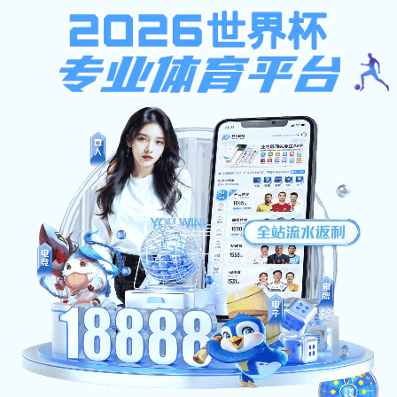
博鱼电子竞技
首 页
师资队伍
博鱼电子竞技概况
人才培养
学科
博鱼电子竞技:博鱼电子竞技·生物制药241班赴医药高新区研学参观