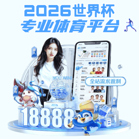
博鱼电子竞技
首 页
师资队伍
博鱼电子竞技概况
人才培养
学科