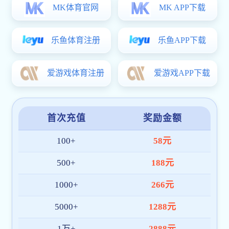
Copyright ? 2005-20
博鱼电子竞技-河南省工建集团有限责任公司