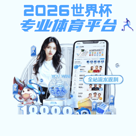
博鱼电子竞技
首 页
师资队伍
博鱼电子竞技概况
人才培养
学科
博鱼电子竞技:弘景讲坛（三十四）中药创新研发实践与前沿进展